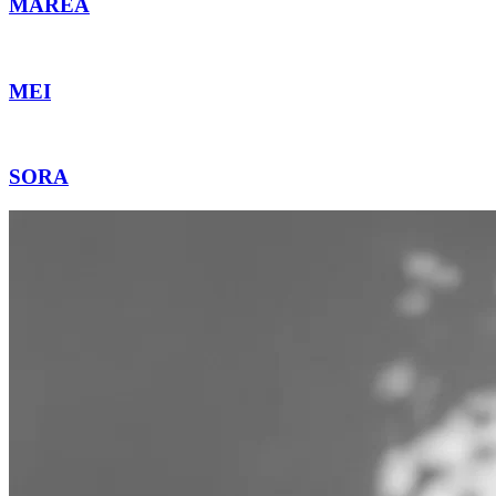
MAREA
MEI
SORA