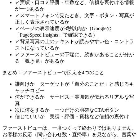
✓
実績・口コミ評価・年数など、信頼を裏付ける情報
が一つあるか
✓
スマートフォンで見たとき、文字・ボタン・写真が
正しく表示されているか
✓
ページの表示速度が3秒以内か（Googleの
「PageSpeed Insights」で確認できる）
✓
背景写真の上のテキストが読みやすい色・コントラ
ストになっているか
✓
ファーストビューの下端に、続きがあることが分か
る「覗き見」があるか
まとめ：ファーストビューで伝える4つのこと
誰向けか
ターゲットが「自分のことだ」と感じるキ
ャッチコピー
何ができるか
サービス・雰囲気が伝わるリアルな写
真
次に何をするか
一つだけの明確なCTAボタン
信じていいか
実績・評価・資格など信頼の裏付け
ファーストビューは、一度つくって終わりではありません。
お客様の反応（問い合わせ数・直帰率）を見ながら、言葉や