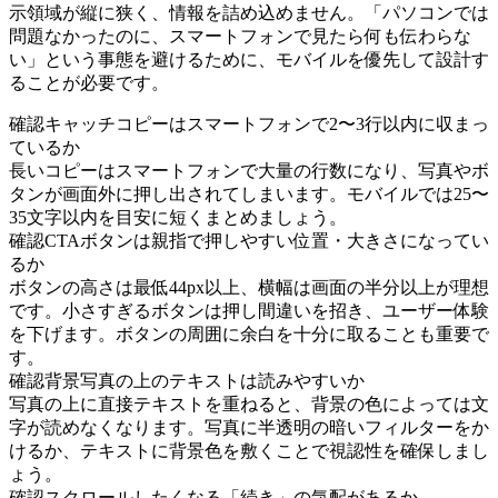
示領域が縦に狭く、情報を詰め込めません。「パソコンでは
問題なかったのに、スマートフォンで見たら何も伝わらな
い」という事態を避けるために、モバイルを優先して設計す
ることが必要です。
確認
キャッチコピーはスマートフォンで2〜3行以内に収まっ
ているか
長いコピーはスマートフォンで大量の行数になり、写真やボ
タンが画面外に押し出されてしまいます。モバイルでは25〜
35文字以内を目安に短くまとめましょう。
確認
CTAボタンは親指で押しやすい位置・大きさになってい
るか
ボタンの高さは最低44px以上、横幅は画面の半分以上が理想
です。小さすぎるボタンは押し間違いを招き、ユーザー体験
を下げます。ボタンの周囲に余白を十分に取ることも重要で
す。
確認
背景写真の上のテキストは読みやすいか
写真の上に直接テキストを重ねると、背景の色によっては文
字が読めなくなります。写真に半透明の暗いフィルターをか
けるか、テキストに背景色を敷くことで視認性を確保しまし
ょう。
確認
スクロールしたくなる「続き」の気配があるか