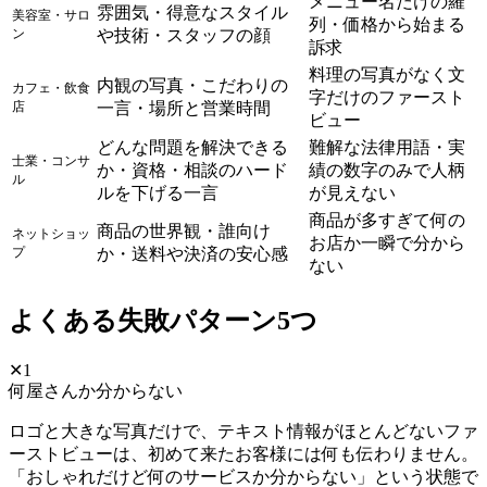
メニュー名だけの羅
雰囲気・得意なスタイル
美容室・サロ
列・価格から始まる
ン
や技術・スタッフの顔
訴求
料理の写真がなく文
内観の写真・こだわりの
カフェ・飲食
字だけのファースト
店
一言・場所と営業時間
ビュー
どんな問題を解決できる
難解な法律用語・実
士業・コンサ
か・資格・相談のハード
績の数字のみで人柄
ル
ルを下げる一言
が見えない
商品が多すぎて何の
商品の世界観・誰向け
ネットショッ
お店か一瞬で分から
プ
か・送料や決済の安心感
ない
よくある失敗パターン5つ
✕1
何屋さんか分からない
ロゴと大きな写真だけで、テキスト情報がほとんどないファ
ーストビューは、初めて来たお客様には何も伝わりません。
「おしゃれだけど何のサービスか分からない」という状態で