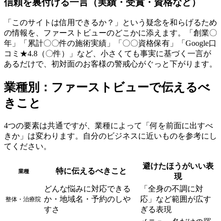
信頼を裏付ける一言（実績・受賞・資格など）
「このサイトは信用できるか？」という疑念を和らげるため
の情報を、ファーストビューのどこかに添えます。「創業〇
年」「累計〇〇件の施術実績」「〇〇資格保有」「Google口
コミ★4.8（〇件）」など、小さくても事実に基づく一言が
あるだけで、初対面のお客様の警戒心がぐっと下がります。
業種別：ファーストビューで伝えるべ
きこと
4つの要素は共通ですが、業種によって「何を前面に出すべ
きか」は変わります。自分のビジネスに近いものを参考にし
てください。
避けたほうがいい表
特に伝えるべきこと
業種
現
どんな悩みに対応できる
「全身の不調に対
か・地域名・予約のしや
応」など範囲が広す
整体・治療院
すさ
ぎる表現